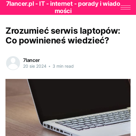
7lancer.pl - IT - internet - porady i wiado
mości
Zrozumieć serwis laptopów:
Co powinieneś wiedzieć?
7lancer
20 sie 2024
•
3 min read