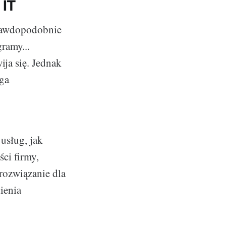
 IT
prawdopodobnie
gramy...
ija się. Jednak
uga
 usług, jak
ci firmy,
 rozwiązanie dla
ienia