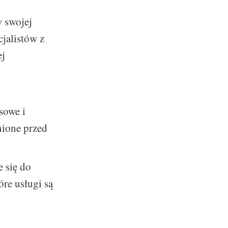
w swojej
cjalistów z
ej
sowe i
nione przed
 się do
óre usługi są