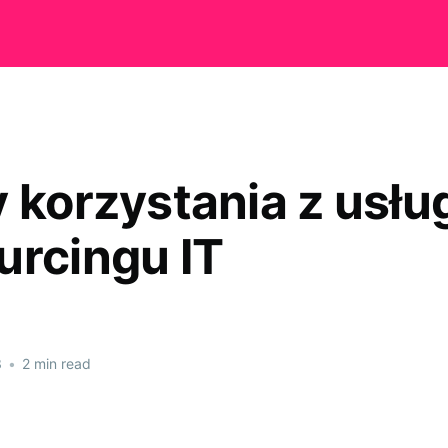
y korzystania z usłu
urcingu IT
3
•
2 min read