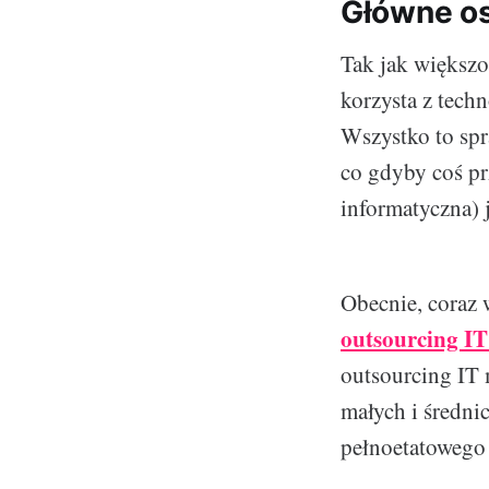
Główne os
Tak jak większo
korzysta z techn
Wszystko to spr
co gdyby coś pr
informatyczna) 
Obecnie, coraz w
outsourcing I
outsourcing IT m
małych i średni
pełnoetatowego s