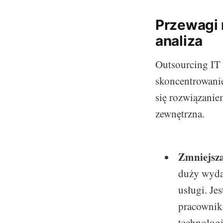
Przewagi 
analiza
Outsourcing IT 
skoncentrowanie
się rozwiązanie
zewnętrzna.
Zmniejsza
duży wydat
usługi. Je
pracownikó
technologi