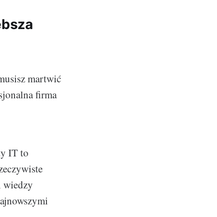
ębsza
 musisz martwić
sjonalna firma
y IT to
rzeczywiste
ch wiedzy
 najnowszymi