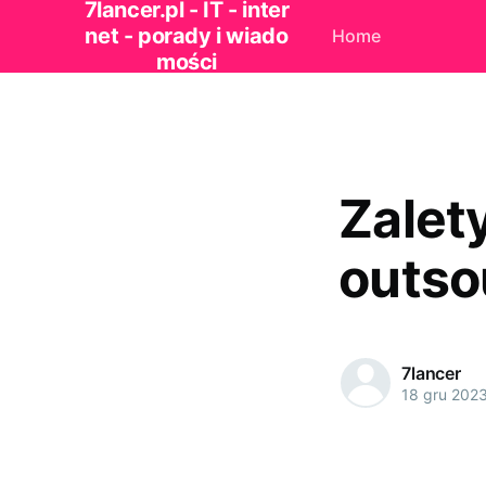
7lancer.pl - IT - inter
net - porady i wiado
Home
mości
Zalet
outso
7lancer
18 gru 202