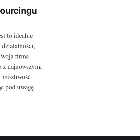
sourcingu
st to idealne
 działalności,
Twoja firma
co z najnowszymi
 i możliwość
rąc pod uwagę