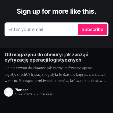
Sign up for more like this.
Enter your email
Subscribe
Od magazynu do chmury: jak zacząć
cyfryzację operacji logistycznych
Od magazynu do chmury: jak zacząć cyfryzację operacji
logistycznychCyfryzacja logistyki to dziś nie kaprys, a warunek
wzrostu. Rosnące oczekiwania klientów, krótsze okna dostaw i
presja kosztowa sprawiają, że od pudeł i palet przechodzimy do
7lancer
API, sensorów i analityki w chmurze. Dobrze zaplanowana
5 sie 2026
•
2 min read
zmiana porządkuje procesy, daje pełną widoczność łańcucha
dostaw