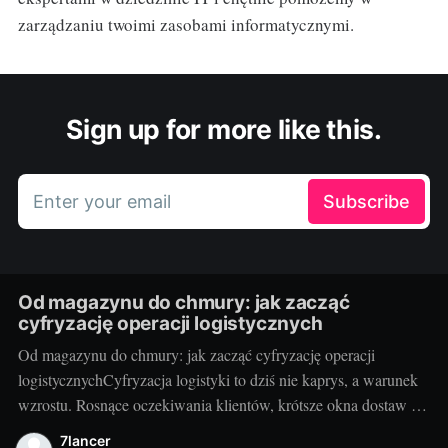
zarządzaniu twoimi zasobami informatycznymi.
Sign up for more like this.
Enter your email
Subscribe
Od magazynu do chmury: jak zacząć
cyfryzację operacji logistycznych
Od magazynu do chmury: jak zacząć cyfryzację operacji
logistycznychCyfryzacja logistyki to dziś nie kaprys, a warunek
wzrostu. Rosnące oczekiwania klientów, krótsze okna dostaw i
presja kosztowa sprawiają, że od pudeł i palet przechodzimy do
7lancer