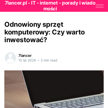
7lancer.pl - IT - internet - porady i wiado
mości
Odnowiony sprzęt
komputerowy: Czy warto
inwestować?
7lancer
15 lip 2024
•
2 min read