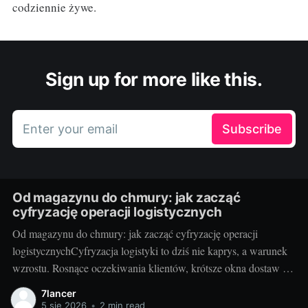
codziennie żywe.
Sign up for more like this.
Enter your email
Subscribe
Od magazynu do chmury: jak zacząć
cyfryzację operacji logistycznych
Od magazynu do chmury: jak zacząć cyfryzację operacji
logistycznychCyfryzacja logistyki to dziś nie kaprys, a warunek
wzrostu. Rosnące oczekiwania klientów, krótsze okna dostaw i
presja kosztowa sprawiają, że od pudeł i palet przechodzimy do
7lancer
API, sensorów i analityki w chmurze. Dobrze zaplanowana
5 sie 2026
•
2 min read