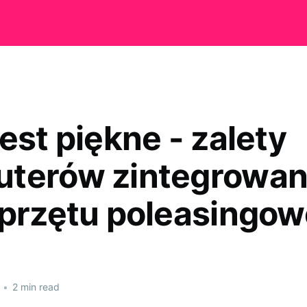
est piękne - zalety
terów zintegrowa
sprzętu poleasingo
•
2 min read