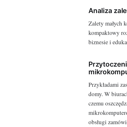
Analiza za
Zalety małych k
kompaktowy roz
biznesie i eduka
Przytoczeni
mikrokompu
Przykładami za
domy. W biurach
czemu oszczędza
mikrokomputeró
obsługi zamówie