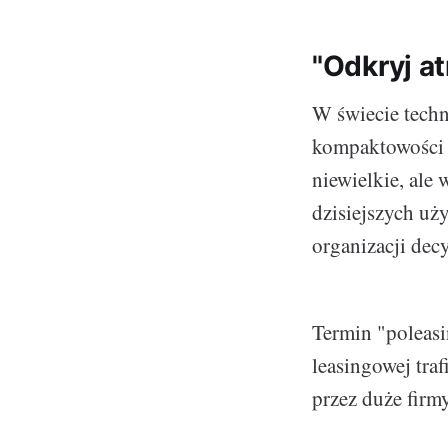
"Odkryj a
W świecie techn
kompaktowości s
niewielkie, ale 
dzisiejszych uż
organizacji dec
Termin "poleas
leasingowej tra
przez duże firm