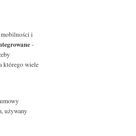
 mobilności i
ntegrowane
-
zeby
a którego wiele
u umowy
um, używany