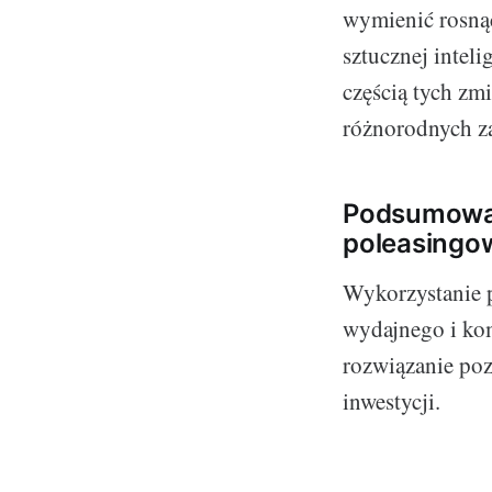
wymienić rosną
sztucznej intel
częścią tych zm
różnorodnych z
Podsumowan
poleasingo
Wykorzystanie 
wydajnego i kom
rozwiązanie poz
inwestycji.