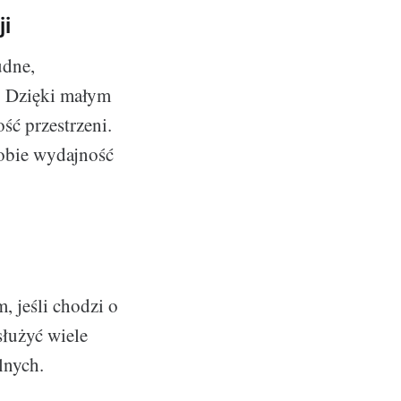
ji
udne,
i. Dzięki małym
ść przestrzeni.
sobie wydajność
 jeśli chodzi o
służyć wiele
lnych.