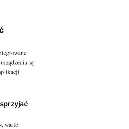
ć
integrowane
 urządzenia są
plikacji
sprzyjać
, warto