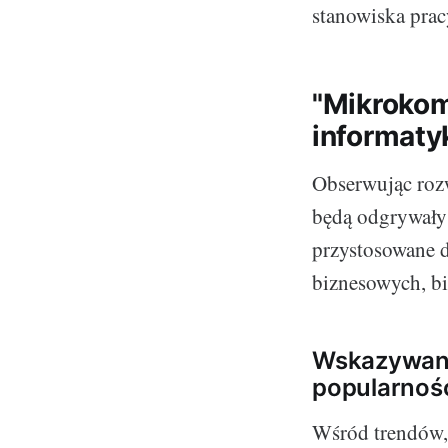
stanowiska prac
"Mikrokom
informaty
Obserwując roz
będą odgrywały 
przystosowane d
biznesowych, b
Wskazywani
popularnoś
Wśród trendów,