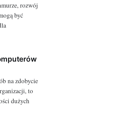
hmurze, rozwój
 mogą być
dla
omputerów
ób na zdobycie
ganizacji, to
ości dużych