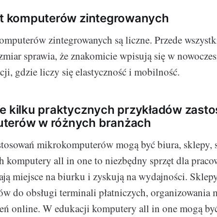
let komputerów zintegrowanych
omputerów zintegrowanych są liczne. Przede wszystk
miar sprawia, że znakomicie wpisują się w nowoczes
cji, gdzie liczy się elastyczność i mobilność.
e kilku praktycznych przykładów zast
terów w różnych branżach
stosowań mikrokomputerów mogą być biura, sklepy, 
 komputery all in one to niezbędny sprzęt dla praco
ją miejsce na biurku i zyskują na wydajności. Sklep
w do obsługi terminali płatniczych, organizowania
ń online. W edukacji komputery all in one mogą by