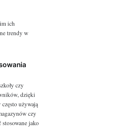
im ich
ne trendy w
osowania
szkoły czy
wników, dzięki
y często używają
 magazynów czy
ć stosowane jako