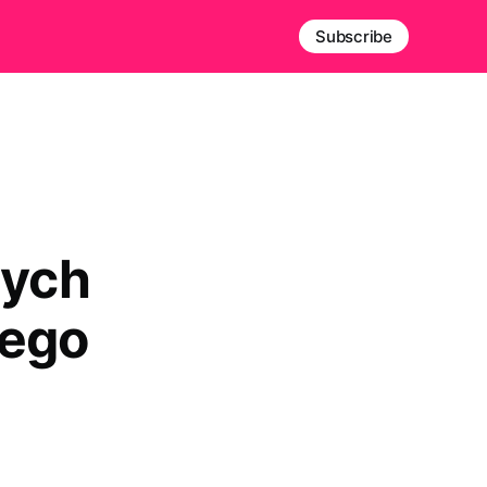
Subscribe
nych
wego