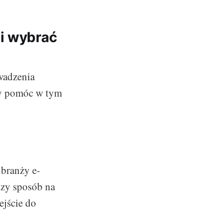
Ci wybrać
wadzenia
ny pomóc w tym
 branży e-
szy sposób na
ejście do