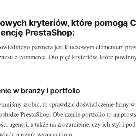
zowych kryteriów, które pomogą 
gencję PrestaShop:
powiedniego partnera jest kluczowym elementem pro
znesu e-commerce. Oto pięć kryteriów, które powin
ie w branży i portfolio
inniśmy zrobić, to sprawdzić doświadczenie firmy w
słudze PrestaShop. Obejrzenie portfolio to najprost
ci agencji, a także na zrozumienie, czy ich styl i pod
owiada naszym wymaganiom.