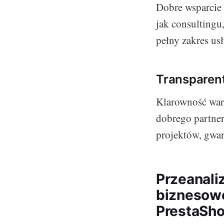
Dobre wsparcie 
jak consultingu,
pełny zakres us
Transparen
Klarowność war
dobrego partner
projektów, gwar
Przeanali
biznesowe
PrestaSh