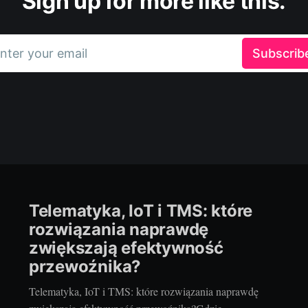
Sign up for more like this.
nter your email
Subscrib
Telematyka, IoT i TMS: które
rozwiązania naprawdę
zwiększają efektywność
przewoźnika?
Telematyka, IoT i TMS: które rozwiązania naprawdę