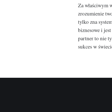
Za właściwym wy
zrozumienie two
tylko zna syste
biznesowe i jes
partner to nie 
sukces w świec