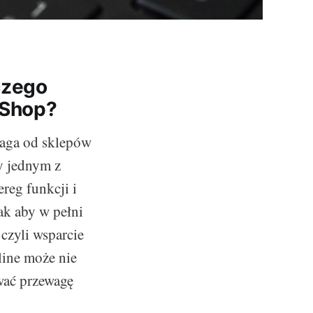
czego
aShop?
maga od sklepów
y jednym z
reg funkcji i
ak aby w pełni
 czyli wsparcie
line może nie
iwać przewagę