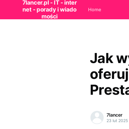
7lancer.pl - IT - inter
net - porady i wiado
Home
mości
Jak w
oferu
Prest
7lancer
23 lut 2025