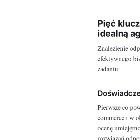
Pięć kluc
idealną a
Znalezienie od
efektywnego bi
zadaniu:
Doświadczen
Pierwsze co pow
commerce i w ob
ocenę umiejętnoś
rozwiązań odp