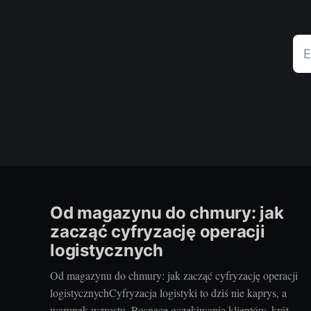
E
Od magazynu do chmury: jak
zacząć cyfryzację operacji
logistycznych
Od magazynu do chmury: jak zacząć cyfryzację operacji
logistycznychCyfryzacja logistyki to dziś nie kaprys, a
warunek wzrostu. Rosnące oczekiwania klientów, krótsze