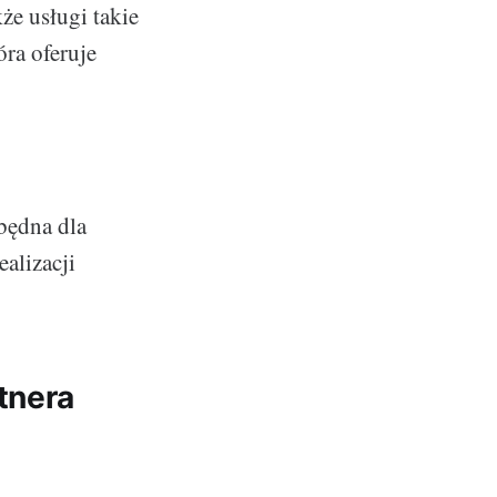
że usługi takie
óra oferuje
będna dla
alizacji
tnera