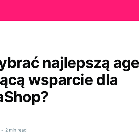
ybrać najlepszą ag
jącą wsparcie dla
aShop?
•
2 min read