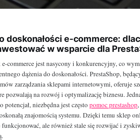
o doskonałości e-commerce: dla
nwestować w wsparcie dla Prest
k e-commerce jest nasycony i konkurencyjny, co wy
entnego dążenia do doskonałości. PrestaShop, będąc
mów zarządzania sklepami internetowymi, oferuje sze
re pozwalają na rozwój i optymalizację biznesu. Jedn
o potencjał, niezbędna jest często
pomoc prestashop
,
doskonałą znajomością systemu. Dzięki temu sklep on
e funkcjonować, ale również stale się rozwijać i zysk
ą.