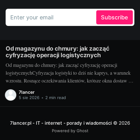
Enter your email
Subscribe
Od magazynu do chmury: jak zacząć
cyfryzację operacji logistycznych
Od magazynu do chmury: jak zacząć cyfryzację operacji
logistycznychCyfryzacja logistyki to dziś nie kaprys, a warunek
wzrostu. Rosnące oczekiwania klientów, krótsze okna dostaw i
presja kosztowa sprawiają, że od pudeł i palet przechodzimy do
7lancer
API, sensorów i analityki w chmurze. Dobrze zaplanowana
5 sie 2026
•
2 min read
zmiana porządkuje procesy, daje pełną widoczność łańcucha
dostaw
7lancer.pl - IT - internet - porady i wiadomości
© 2026
Powered by Ghost