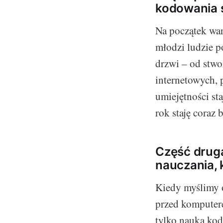
kodowania s
Na początek war
młodzi ludzie p
drzwi – od stwo
internetowych, 
umiejętności st
rok staję coraz 
Część druga
nauczania, k
Kiedy myślimy 
przed komputere
tylko nauka kod