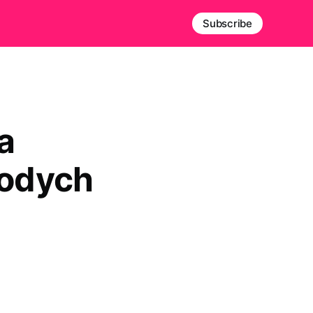
Subscribe
a
łodych