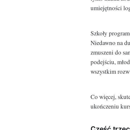
umiejętności lo
Szkoły programo
Niedawno na du
zmuszeni do sa
podejściu, młod
wszystkim rozwi
Co więcej, skut
ukończeniu kurs
Część trzec