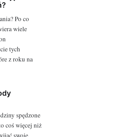
ń?
ania? Po co
iera wiele
ron
cie tych
óre z roku na
ody
odziny spędzone
o coś więcej niż
wijać swoje