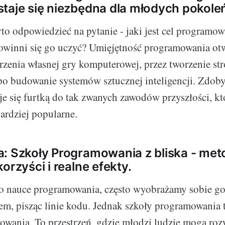
taje się niezbędna dla młodych pokole
to odpowiedzieć na pytanie - jaki jest cel programow
owinni się go uczyć? Umięjętność programowania otw
rzenia własnej gry komputerowej, przez tworzenie st
po budowanie systemów sztucznej inteligencji. Zdoby
aje się furtką do tak zwanych zawodów przyszłości, kt
bardziej popularne.
: Szkoły Programowania z bliska - met
orzyści i realne efekty.
o nauce programowania, często wyobrażamy sobie g
m, pisząc linie kodu. Jednak szkoły programowania t
owania. To przestrzeń, gdzie młodzi ludzie mogą roz