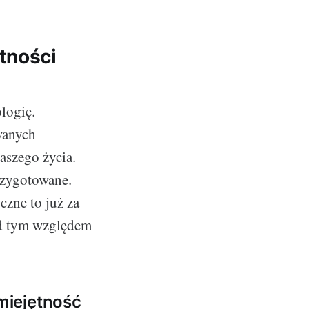
tności
logię.
wanych
aszego życia.
rzygotowane.
czne to już za
od tym względem
miejętność