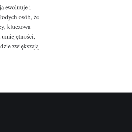
a ewoluuje i
młodych osób, że
cy, kluczowa
 umiejętności,
dzie zwiększają