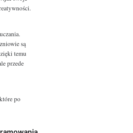
reatywności.
uczania.
zniowie są
zięki temu
ale przede
 które po
ogramowania