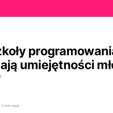
zkoły programowani
jają umiejętności m
?
•
2 min read