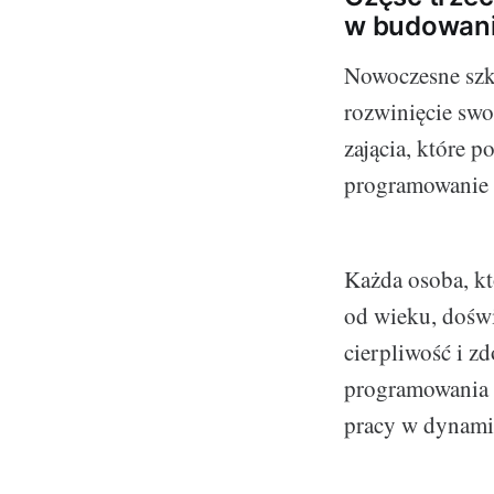
w budowani
Nowoczesne szko
rozwinięcie swoi
zającia, które 
programowanie g
Każda osoba, kt
od wieku, doświ
cierpliwość i z
programowania s
pracy w dynamic