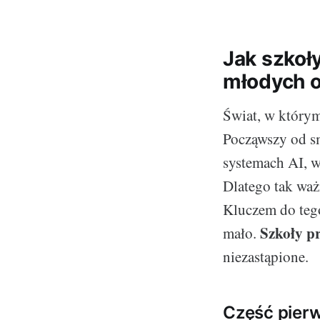
Jak szkoł
młodych 
Świat, w którym
Począwszy od s
systemach AI, w
Dlatego tak waż
Kluczem do tego
Szkoły p
mało.
niezastąpione.
Część pier