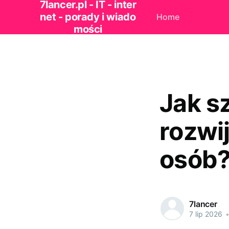
7lancer.pl - IT - inter
net - porady i wiado
Home
mości
Jak s
rozwi
osób
7lancer
7 lip 2026