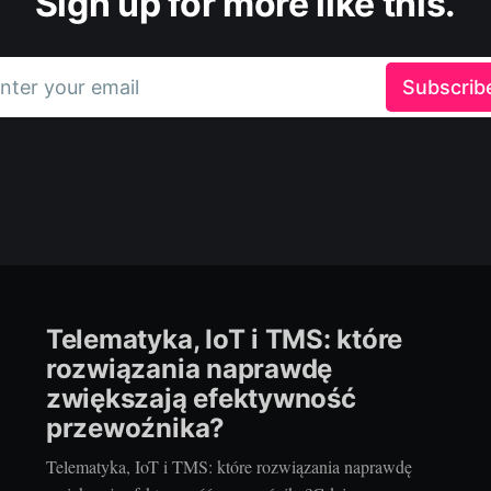
Sign up for more like this.
nter your email
Subscrib
Telematyka, IoT i TMS: które
rozwiązania naprawdę
zwiększają efektywność
przewoźnika?
Telematyka, IoT i TMS: które rozwiązania naprawdę