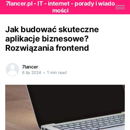
7lancer.pl - IT - internet - porady i wiado
mości
Jak budować skuteczne
aplikacje biznesowe?
Rozwiązania frontend
7lancer
6 lip 2024
•
1 min read