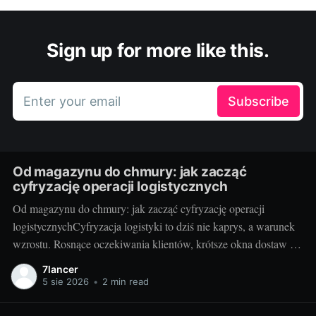
Sign up for more like this.
Enter your email
Subscribe
Od magazynu do chmury: jak zacząć
cyfryzację operacji logistycznych
Od magazynu do chmury: jak zacząć cyfryzację operacji
logistycznychCyfryzacja logistyki to dziś nie kaprys, a warunek
wzrostu. Rosnące oczekiwania klientów, krótsze okna dostaw i
presja kosztowa sprawiają, że od pudeł i palet przechodzimy do
7lancer
API, sensorów i analityki w chmurze. Dobrze zaplanowana
5 sie 2026
•
2 min read
zmiana porządkuje procesy, daje pełną widoczność łańcucha
dostaw