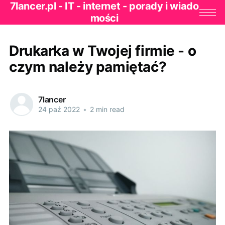
7lancer.pl - IT - internet - porady i wiado
mości
Drukarka w Twojej firmie - o
czym należy pamiętać?
7lancer
24 paź 2022
•
2 min read