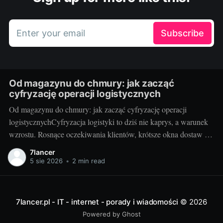
Enter your email
Subscribe
Od magazynu do chmury: jak zacząć
cyfryzację operacji logistycznych
Od magazynu do chmury: jak zacząć cyfryzację operacji
logistycznychCyfryzacja logistyki to dziś nie kaprys, a warunek
wzrostu. Rosnące oczekiwania klientów, krótsze okna dostaw i
presja kosztowa sprawiają, że od pudeł i palet przechodzimy do
7lancer
API, sensorów i analityki w chmurze. Dobrze zaplanowana
5 sie 2026
•
2 min read
zmiana porządkuje procesy, daje pełną widoczność łańcucha
dostaw
7lancer.pl - IT - internet - porady i wiadomości
© 2026
Powered by Ghost