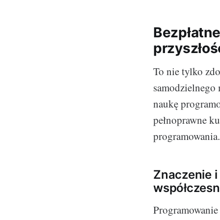
Bezpłatne
przyszłoś
To nie tylko zd
samodzielnego m
naukę programow
pełnoprawne kur
programowania.
Znaczenie i
współczesn
Programowanie ni