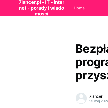
7lancer.pl - IT - inter
net - porady i wiado
Home
mości
Bezpł
progr
przys
7lancer
25 maj 202