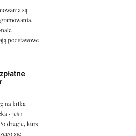
mowania są
ogramowania.
onałe
nają podstawowe
zpłatne
r
ę na kilka
a - jeśli
Po drugie, kurs
zego się