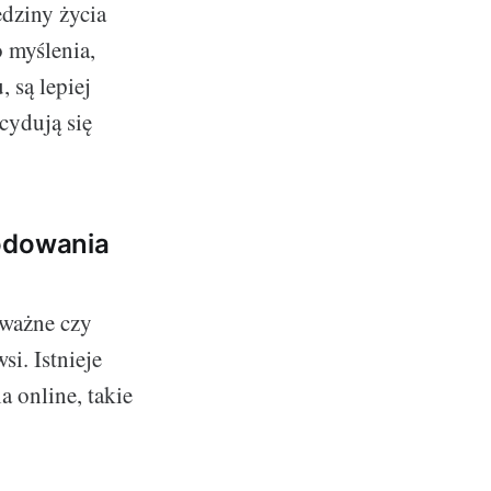
edziny życia
 myślenia,
 są lepiej
cydują się
kodowania
eważne czy
i. Istnieje
a online, takie