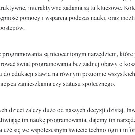
truktywne, interaktywne zadania są tu kluczowe. Kol
tępność pomocy i wsparcia podczas nauki, oraz możl
postępów.
e programowania są nieocenionym narzędziem, które
rować świat programowania bez żadnej obawy o kosz
u do edukacji stawia na równym poziomie wszystkich
miejsca zamieszkania czy statusu społecznego.
ch dzieci zależy dużo od naszych decyzji dzisiaj. In
liwiając im naukę programowania, dajemy im narzędz
eźć się we współczesnym świecie technologii i info