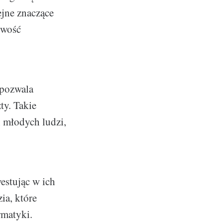
ejne znaczące
iwość
 pozwala
ty. Takie
 młodych ludzi,
westując w ich
ia, które
rmatyki.