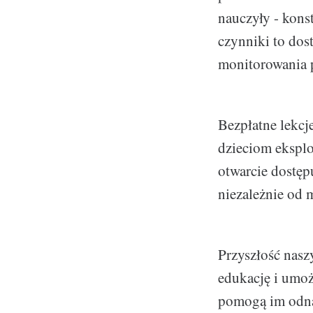
nauczyły - kons
czynniki to dos
monitorowania 
Bezpłatne lekcj
dzieciom eksplo
otwarcie dostęp
niezależnie od 
Przyszłość naszy
edukację i umoż
pomogą im odnal