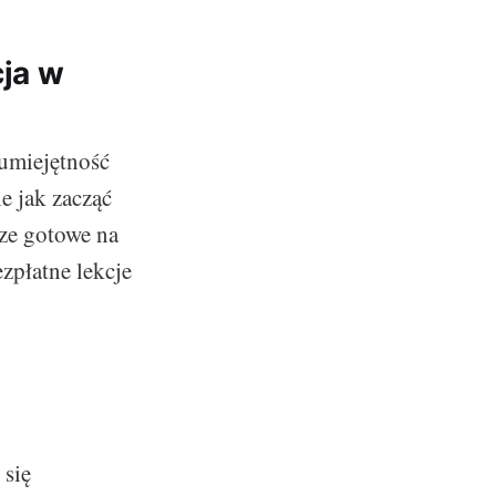
cja w
 umiejętność
e jak zacząć
cze gotowe na
zpłatne lekcje
 się