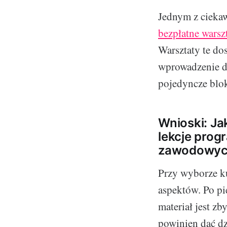
Jednym z cieka
bezpłatne warszt
Warsztaty te do
wprowadzenie do
pojedyncze blo
Wnioski: Ja
lekcje prog
zawodowych
Przy wyborze ku
aspektów. Po pi
materiał jest z
powinien dać dz