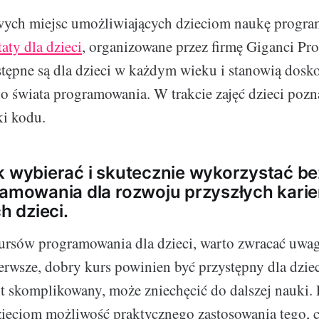
wych miejsc umożliwiających dzieciom naukę progra
aty dla dzieci
, organizowane przez firmę Giganci Pr
stępne są dla dzieci w każdym wieku i stanowią dosk
 świata programowania. W trakcie zajęć dzieci poz
ki kodu.
k wybierać i skutecznie wykorzystać be
ramowania dla rozwoju przyszłych karie
 dzieci.
rsów programowania dla dzieci, warto zwracać uwag
erwsze, dobry kurs powinien być przystępny dla dzieck
byt skomplikowany, może zniechęcić do dalszej nauki. 
ieciom możliwość praktycznego zastosowania tego, c