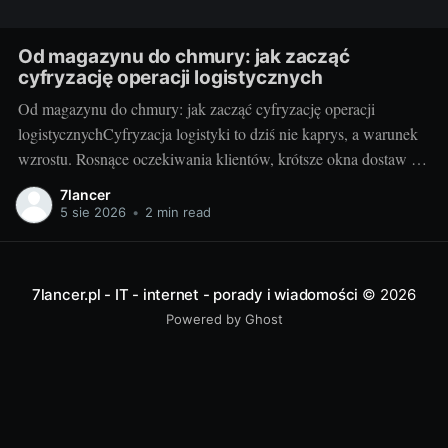
Od magazynu do chmury: jak zacząć
cyfryzację operacji logistycznych
Od magazynu do chmury: jak zacząć cyfryzację operacji
logistycznychCyfryzacja logistyki to dziś nie kaprys, a warunek
wzrostu. Rosnące oczekiwania klientów, krótsze okna dostaw i
presja kosztowa sprawiają, że od pudeł i palet przechodzimy do
7lancer
API, sensorów i analityki w chmurze. Dobrze zaplanowana
5 sie 2026
•
2 min read
zmiana porządkuje procesy, daje pełną widoczność łańcucha
dostaw
7lancer.pl - IT - internet - porady i wiadomości
© 2026
Powered by Ghost