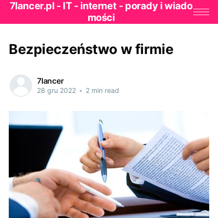
7lancer.pl - IT - internet - porady i wiado
mości
Bezpieczeństwo w firmie
7lancer
28 gru 2022
•
2 min read